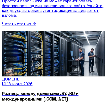
Простой пароль уже не может гарантировать
безопасность админ-панели вашего сайта. Узнайте,
как двухфакторная аутентификация защищает от
взлома.
Читать статью
ДОМЕНЫ
18 июня 2026
Разница между доменами .BY, .RU и
международными (.COM, .NET)