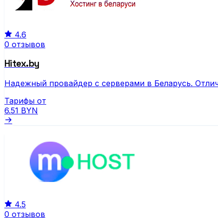
4.6
0 отзывов
Hitex.by
Надежный провайдер с серверами в Беларусь. Отлич
Тарифы от
6.51
BYN
4.5
0 отзывов