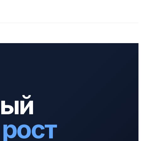
рый
 рост