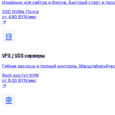
Идеально для сайтов и блогов. Быстрый старт и про
SSD
NVMe
Почта
от
4.80 BYN
/мес
VPS / VDS серверы
Гибкие ресурсы и полный контроль. Масштабируйтес
Root-доступ
KVM
от
8.00 BYN
/мес