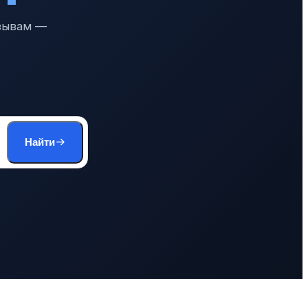
тзывам —
Найти