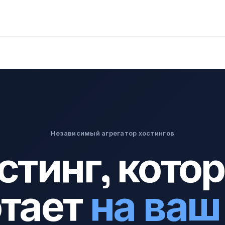
Независимый агрегатор хостингов
стинг, кото
отает
на ваш