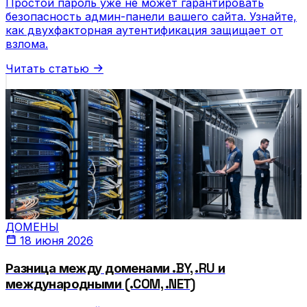
Простой пароль уже не может гарантировать
безопасность админ-панели вашего сайта. Узнайте,
как двухфакторная аутентификация защищает от
взлома.
Читать статью
ДОМЕНЫ
18 июня 2026
Разница между доменами .BY, .RU и
международными (.COM, .NET)